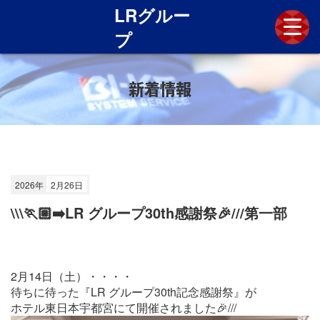
LRグルー
プ
新着情報
新着情報
LRグループとは
技術と歴史
施工実績
各社採用情報
2026年
2月26日
お問い合わせ
\\\🏃🏼‍➡️LR グループ30th感謝祭🎉///第一部
2月14日（土）・・・・
待ちに待った『LR グループ30th記念感謝祭』が
ホテル東日本宇都宮にて開催されました🎉///