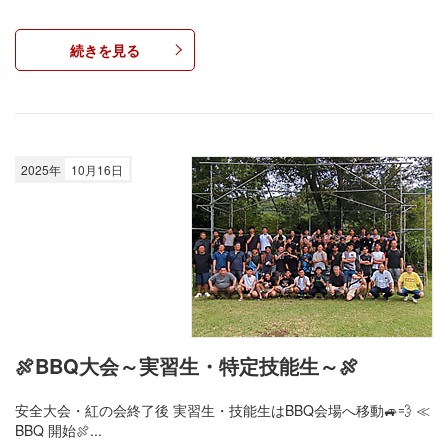
続きを見る
2025年
10月16日
🍖BBQ大会～実習生・特定技能生～🍖
安全大会・紅の会終了後 実習生・技能生はBBQ会場へ移動🚙💨 ≪
BBQ 開始🍖...