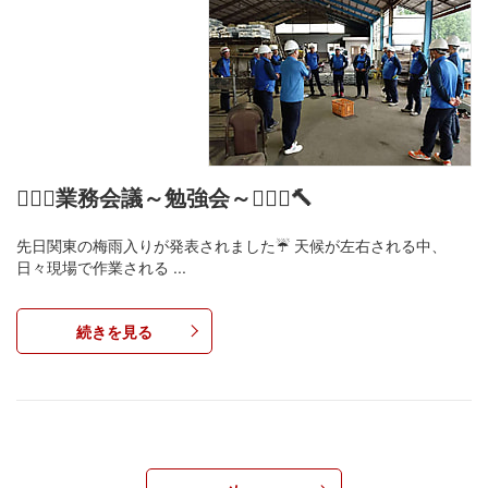
👷🏻‍♂️業務会議～勉強会～👷🏻‍♂️🔨
先日関東の梅雨入りが発表されました☔ 天候が左右される中、
日々現場で作業される ...
続きを見る