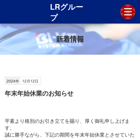
LRグルー
プ
新着情報
新着情報
LRグループとは
技術と歴史
施工実績
各社採用情報
2024年
12月12日
お問い合わせ
年末年始休業のお知らせ
平素より格別のお引き立てを賜り、厚く御礼申し上げま
す。
誠に勝手ながら、下記の期間を年末年始休業とさせていた