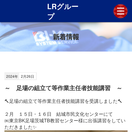
LRグルー
プ
新着情報
新着情報
LRグループとは
技術と歴史
施工実績
各社採用情報
2024年
2月26日
お問い合わせ
～ 足場の組立て等作業主任者技能講習 ～
🔨足場の組立て等作業主任者技能講習を受講しました🔨
２月 １５日・１６日 結城市民文化センターにて
㈱東京BK足場茨城TB教習センター様に出張講習をしてい
ただきました✨