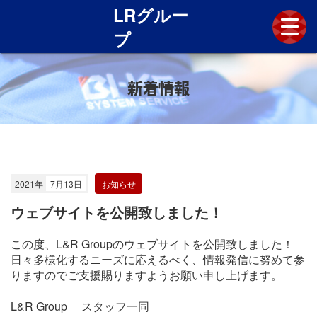
LRグルー
プ
新着情報
新着情報
LRグループとは
技術と歴史
施工実績
各社採用情報
2021年
7月13日
お知らせ
お問い合わせ
ウェブサイトを公開致しました！
この度、L&R Groupのウェブサイトを公開致しました！
日々多様化するニーズに応えるべく、情報発信に努めて参
りますのでご支援賜りますようお願い申し上げます。
L&R Group スタッフ一同